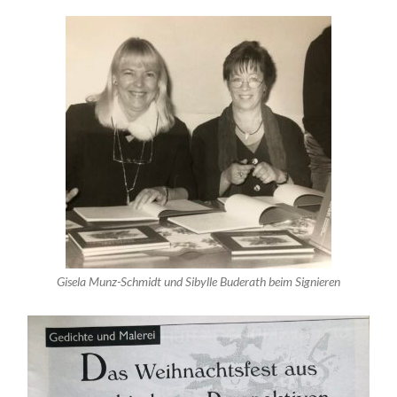
Gisela Munz-Schmidt und Sibylle Buderath beim Signieren