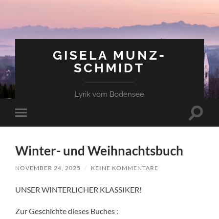
GISELA MUNZ-
SCHMIDT
Lyrik vom Bodensee
Suchfe
Mobile-
ein-/a
Menü
ein-/ausblenden
Winter- und Weihnachtsbuch
NOVEMBER 24, 2025
/
KEINE KOMMENTARE
UNSER WINTERLICHER KLASSIKER!
Zur Geschichte dieses Buches :