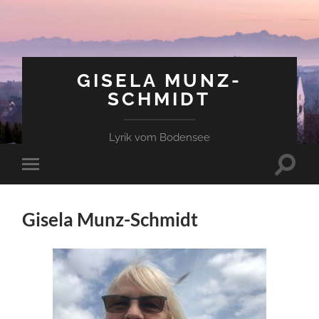
GISELA MUNZ-
SCHMIDT
Lyrik vom Bodensee
Suchfe
Mobile-
ein-/a
Menü
ein-/ausblenden
Gisela Munz-Schmidt