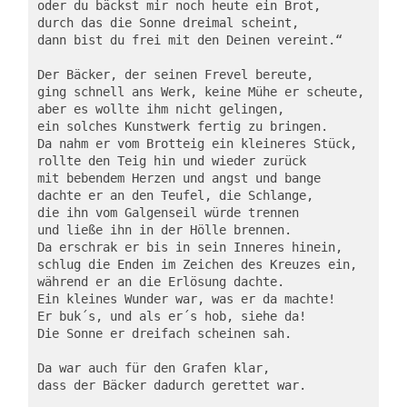
oder du bäckst mir noch heute ein Brot,

durch das die Sonne dreimal scheint,

dann bist du frei mit den Deinen vereint.“

Der Bäcker, der seinen Frevel bereute,

ging schnell ans Werk, keine Mühe er scheute,

aber es wollte ihm nicht gelingen,

ein solches Kunstwerk fertig zu bringen.

Da nahm er vom Brotteig ein kleineres Stück,

rollte den Teig hin und wieder zurück

mit bebendem Herzen und angst und bange

dachte er an den Teufel, die Schlange,

die ihn vom Galgenseil würde trennen

und ließe ihn in der Hölle brennen.

Da erschrak er bis in sein Inneres hinein,

schlug die Enden im Zeichen des Kreuzes ein,

während er an die Erlösung dachte.

Ein kleines Wunder war, was er da machte!

Er buk´s, und als er´s hob, siehe da!

Die Sonne er dreifach scheinen sah.

Da war auch für den Grafen klar,

dass der Bäcker dadurch gerettet war.
