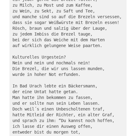
zu Milch, zu Most und zum Kaffee,

zu Wein, zu Sekt, zu Saft und Tee,

und manche sind so auf die Brezeln versessen,

dass sie sogar Weißwürste mit Brezeln essen!

Rösch, braun und salzig über der Lauge,

zu jedem Imbiss die Brezel tauge,

bei der sich das Weiche mit dem Harten

auf wirklich gelungene Weise paarten.

Kulturelles Urgestein?

Nein und nein und nochmals nein!

Die Brezel, die wir uns lassen munden,

wurde in hoher Not erfunden.

In Bad Urach lebte ein Bäckersmann,

der eine Untat hatte getan.

Man hatte ihn bekommen zu fassen,

und er sollte nun sein Leben lassen.

Doch weil´s einen Unbescholtenen traf,

hatte Mitleid der Richter, ein alter Graf,

und sprach zu ihm: “Du kannst noch hoffen,

ich lasse dir einen Ausweg offen,

entweder bist du morgen tot,
