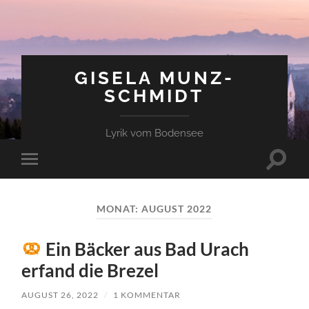
GISELA MUNZ-
SCHMIDT
Lyrik vom Bodensee
Suchfe
Mobile-
ein-/a
Menü
ein-/ausblenden
MONAT:
AUGUST 2022
Ein Bäcker aus Bad Urach
erfand die Brezel
AUGUST 26, 2022
/
1 KOMMENTAR