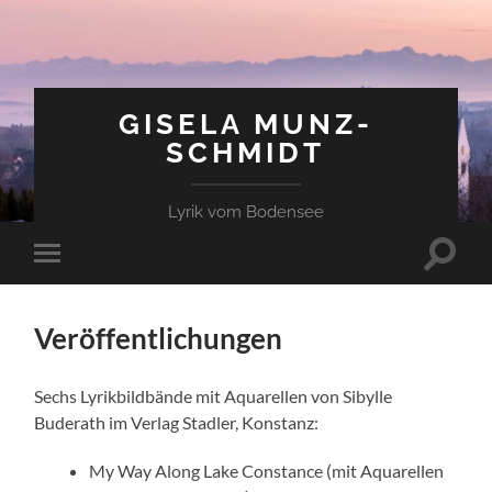
GISELA MUNZ-
SCHMIDT
Lyrik vom Bodensee
Suchfe
Mobile-
ein-/a
Menü
ein-/ausblenden
Veröffentlichungen
Sechs Lyrikbildbände mit Aquarellen von Sibylle
Buderath im Verlag Stadler, Konstanz:
My Way Along Lake Constance (mit Aquarellen