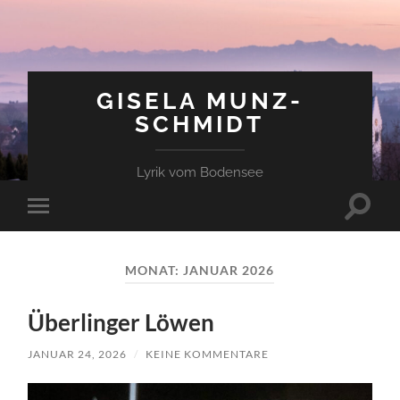
GISELA MUNZ-
SCHMIDT
Lyrik vom Bodensee
Suchfe
Mobile-
ein-/a
Menü
ein-/ausblenden
MONAT:
JANUAR 2026
Überlinger Löwen
JANUAR 24, 2026
/
KEINE KOMMENTARE