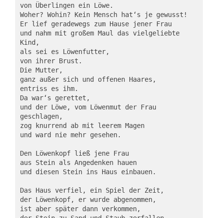
von Überlingen ein Löwe.
Woher? Wohin? Kein Mensch hat‘s je gewusst!
Er lief geradewegs zum Hause jener Frau
und nahm mit großem Maul das vielgeliebte 
Kind,
als sei es Löwenfutter,
von ihrer Brust.
Die Mutter,
ganz außer sich und offenen Haares,
entriss es ihm.
Da war‘s gerettet,
und der Löwe, vom Löwenmut der Frau 
geschlagen,
zog knurrend ab mit leerem Magen
und ward nie mehr gesehen.
Den Löwenkopf ließ jene Frau
aus Stein als Angedenken hauen
und diesen Stein ins Haus einbauen.
Das Haus verfiel, ein Spiel der Zeit,
der Löwenkopf, er wurde abgenommen,
ist aber später dann verkommen,
der Stein zu Sand und Staub zerfallen.