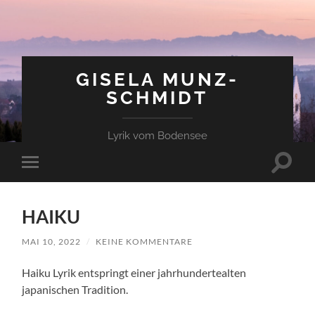
GISELA MUNZ-
SCHMIDT
Lyrik vom Bodensee
Suchfe
Mobile-
ein-/a
Menü
ein-/ausblenden
HAIKU
MAI 10, 2022
/
KEINE KOMMENTARE
Haiku Lyrik entspringt einer jahrhundertealten
japanischen Tradition.