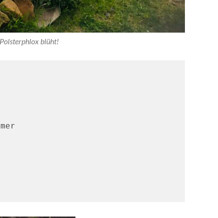
Polsterphlox blüht!
mmer