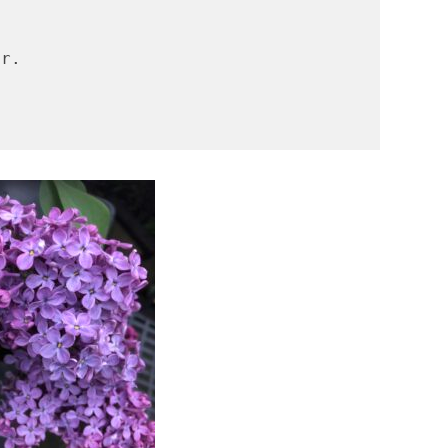
.
er.