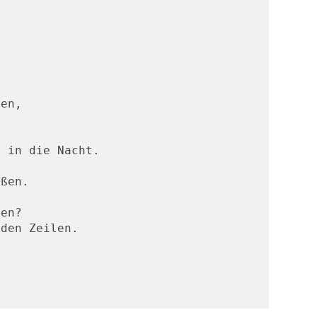
en,

 in die Nacht.

ßen.



en?

den Zeilen.




