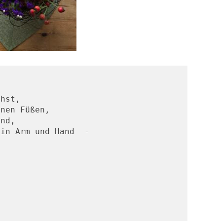
hst,

nen Füßen,

nd,

in Arm und Hand  -
